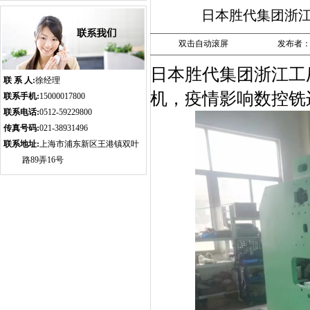
日本胜代集团浙江
双击自动滚屏
发布者：ww
日本胜代集团浙江工
联 系 人:
徐经理
机，疫情影响数控铣
联系手机:
15000017800
联系电话:
0512-59229800
传真号码:
021-38931496
联系地址:
上海市浦东新区王港镇双叶
路89弄16号