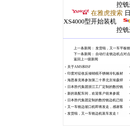
控铣
在雅虎搜索
日
XS4000型开始装机
控铣
上一条新闻：
发货啦，又一车平板
下一条新闻：
自动行走铣边机点对
返回上一级新闻
关于AMS和ISF
印度对征收反倾销税不锈钢冷轧板材的规格做出说明
海恩泰克将参加第二十界北京埃森焊接与切割展览会
日本胜代集团浙江工厂定制的数控铣边机GMM-XS4000型开始装机
新的装配车间，欢迎客户前来参观
日本胜代集团定制的数控铣边机已组装完成，今天客户来厂试机！
又一车铣边坡口机即将发走，感谢客户大力支持！
发货啦，又一车铣边机装车发走！