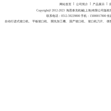
网站首页
公司简介
产品展示
Copyright@ 2012-2023 海恩泰克机械(上海)有
联系电话：0512-59229800 手机：15000017800 传
自动行进式坡口机
、
平板坡口机
、
開先加工機
、
国产坡口机
、
坡口机刀片
、
便
走坡口机
、
開先加工機
、
自动挂渣去除机
、
自