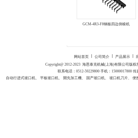
GCM-4R3-F8钢板四边倒棱机
网站首页
公司简介
产品展示
Copyright@ 2012-2023 海恩泰克机械(上海)有
联系电话：0512-59229800 手机：15000017800 传
自动行进式坡口机
、
平板坡口机
、
開先加工機
、
国产坡口机
、
坡口机刀片
、
便
走坡口机
、
開先加工機
、
自动挂渣去除机
、
自