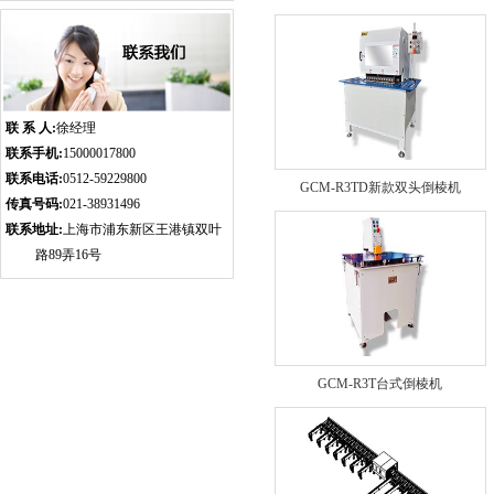
联 系 人:
徐经理
联系手机:
15000017800
联系电话:
0512-59229800
GCM-R3TD新款双头倒棱机
传真号码:
021-38931496
联系地址:
上海市浦东新区王港镇双叶
路89弄16号
GCM-R3T台式倒棱机