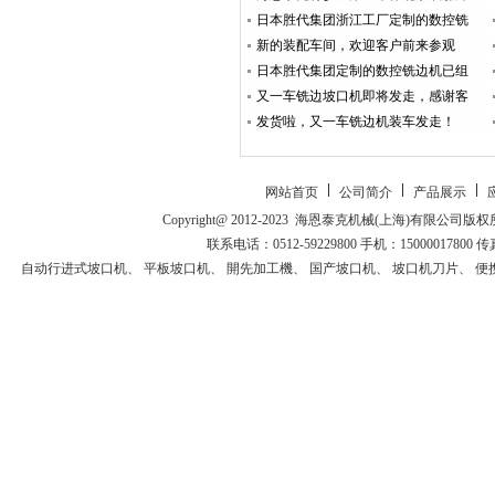
日本胜代集团浙江工厂定制的数控铣边机GMM-XS4000型开始装机
新的装配车间，欢迎客户前来参观
日本胜代集团定制的数控铣边机已组装完成，今天客户来厂试机！
又一车铣边坡口机即将发走，感谢客户大力支持！
发货啦，又一车铣边机装车发走！
网站首页
公司简介
产品展示
Copyright@ 2012-2023 海恩泰克机械(上海)有
联系电话：0512-59229800 手机：15000017800 传
自动行进式坡口机
、
平板坡口机
、
開先加工機
、
国产坡口机
、
坡口机刀片
、
便
走坡口机
、
開先加工機
、
自动挂渣去除机
、
自