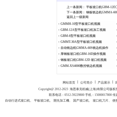
上一条新闻：
平板坡口机GBM-12
下一条新闻：
钢板铣边机GMMA-6
返回上一级新闻
GMMH-10型平板坡口机视频
GBM-12A型平板坡口机加工视频
GBM-6型平板坡口机视频
GMMT-30A型平板坡口机视频
自动铣边机GMMA-60S铣边机操作视频
厚钢板坡口机GBM-16D操作视频
钢板坡口机GBM-12D 坡口机视频
GMM-XS4000数控铣边机视频
网站首页
公司简介
产品展示
Copyright@ 2012-2023 海恩泰克机械(上海)有
联系电话：0512-59229800 手机：15000017800 传
自动行进式坡口机
、
平板坡口机
、
開先加工機
、
国产坡口机
、
坡口机刀片
、
便
走坡口机
、
開先加工機
、
自动挂渣去除机
、
自