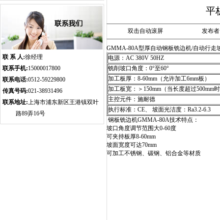
平
双击自动滚屏
发布者：w
GMMA-80A型厚自动钢板铣边机/自动行走
联 系 人:
徐经理
电源：AC 380V 50HZ
联系手机:
15000017800
铣削坡口角度：0°至60°
加工板厚：8-60mm（允许加工6mm板）
联系电话:
0512-59229800
加工板宽：＞150mm（当长度超过500mm
传真号码:
021-38931496
主控元件：施耐德
联系地址:
上海市浦东新区王港镇双叶
执行标准：CE、 坡面光洁度：Ra3.2-6.3
路89弄16号
钢板铣边机GMMA-80A技术特点：
坡口角度调节范围大0-60度
可夹持板厚8-60mm
坡面宽度可达70mm
可加工不锈钢、碳钢、铝合金等材质