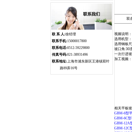
双
视频说明：
联 系 人:
徐经理
选用机型：
联系手机:
15000017800
选用钢板尺寸
联系电话:
0512-59229800
坡口角:30
一次行进坡
传真号码:
021-38931496
加工视频：
联系地址:
上海市浦东新区王港镇双叶
路89弄16号
相关平板坡
GBM-6型
GBM-6C
GBM-12
GBM-12