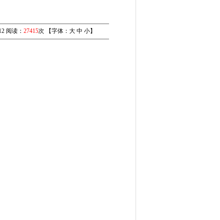
0:12 阅读：
27415
次 【字体：
大
中
小
】